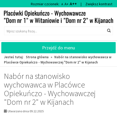
Przejdź
Przejdź
A++
Rozmiar czcionek:
A+
|
Zwiększ kontrast
A
do
do
głównej
wyszukiwarki
treści
Wyszukiwarka
Wys
Przejdź do menu
Jesteś tutaj:
Strona główna
»
Nabór na stanowisko wychowawca w
Placówce Opiekuńczo - Wychowawczej "Dom nr 2" w Kijanach
Nabór na stanowisko
wychowawca w Placówce
Opiekuńczo - Wychowawczej
"Dom nr 2" w Kijanach
Utworzono dnia 09.12.2025