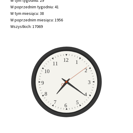
W tym tygodniu: 29
W poprzednim tygodniu: 41
W tym miesiącu: 38
W poprzednim miesiącu: 1956
Wszystkich: 17069
Zegar
12
1
11
2
10
3
9
8
4
7
5
6