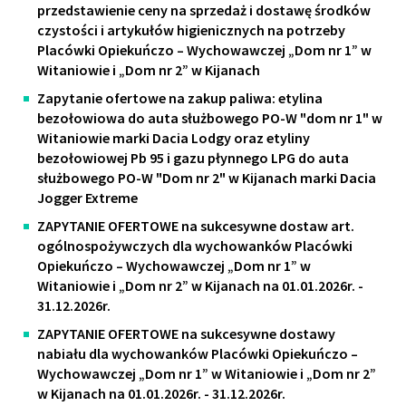
przedstawienie ceny na sprzedaż i dostawę środków
czystości i artykułów higienicznych na potrzeby
Placówki Opiekuńczo – Wychowawczej „Dom nr 1” w
Witaniowie i „Dom nr 2” w Kijanach
Zapytanie ofertowe na zakup paliwa: etylina
bezołowiowa do auta służbowego PO-W "dom nr 1" w
Witaniowie marki Dacia Lodgy oraz etyliny
bezołowiowej Pb 95 i gazu płynnego LPG do auta
służbowego PO-W "Dom nr 2" w Kijanach marki Dacia
Jogger Extreme
ZAPYTANIE OFERTOWE na sukcesywne dostaw art.
ogólnospożywczych dla wychowanków Placówki
Opiekuńczo – Wychowawczej „Dom nr 1” w
Witaniowie i „Dom nr 2” w Kijanach na 01.01.2026r. -
31.12.2026r.
ZAPYTANIE OFERTOWE na sukcesywne dostawy
nabiału dla wychowanków Placówki Opiekuńczo –
Wychowawczej „Dom nr 1” w Witaniowie i „Dom nr 2”
w Kijanach na 01.01.2026r. - 31.12.2026r.