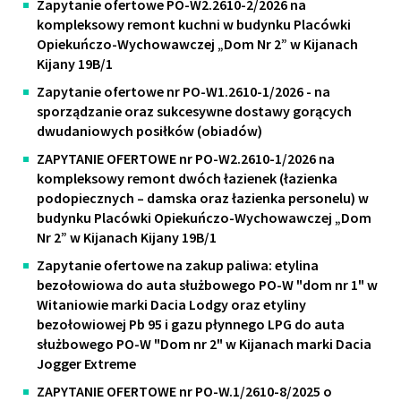
Zapytanie ofertowe PO-W2.2610-2/2026 na
kompleksowy remont kuchni w budynku Placówki
Opiekuńczo-Wychowawczej „Dom Nr 2” w Kijanach
Kijany 19B/1
Zapytanie ofertowe nr PO-W1.2610-1/2026 - na
sporządzanie oraz sukcesywne dostawy gorących
dwudaniowych posiłków (obiadów)
ZAPYTANIE OFERTOWE nr PO-W2.2610-1/2026 na
kompleksowy remont dwóch łazienek (łazienka
podopiecznych – damska oraz łazienka personelu) w
budynku Placówki Opiekuńczo-Wychowawczej „Dom
Nr 2” w Kijanach Kijany 19B/1
Zapytanie ofertowe na zakup paliwa: etylina
bezołowiowa do auta służbowego PO-W "dom nr 1" w
Witaniowie marki Dacia Lodgy oraz etyliny
bezołowiowej Pb 95 i gazu płynnego LPG do auta
służbowego PO-W "Dom nr 2" w Kijanach marki Dacia
Jogger Extreme
ZAPYTANIE OFERTOWE nr PO-W.1/2610-8/2025 o