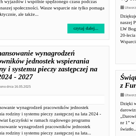
ch wyjazdów i wspólnie spędzonego czasu podczas
Utworzo
 naszej społeczności. Wasze wsparcie nie tylko pomaga
tycznie, ale także...
Dziękuj
naszej P
na
czytaj dalej...
LW Bogd
temat:
20-leci
Wakacyjne
Wsparci
przygody
nansowanie wynagrodzeń
podopiecznych
owników jednostek wspierania
ny i systemu pieczy zastępczej na
2024 - 2027
Świąt
z Fu
no dnia 16.05.2025
Utworzo
Dzięki 
sowanie wynagrodzeń pracowników jednostek
darowiz
ia rodziny i systemu pieczy zastępczej na lata 2024 -
„Darowi
wiat Łęczyński w ramach rządowego programu
nr 1” w
nsowanie wynagrodzeń pracowników jednostek
światło..
ia rodziny i systemu pieczy zastępczej na lata...