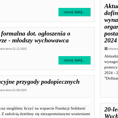
Aktua
dofi
na
czytaj dalej...
temat:
wyna
Nabór
orga
na
 formalna dot. ogłoszenia o
post
stanowisko
wychowawca
rze - młodszy wychowawca
2024
w
no dnia 22.12.2025
Placówce
Utworzo
Opiekuńczo
Aktuali
-
na
czytaj dalej...
wynagro
Wychowawczej
temat:
pomocy 
"Dom
Lista
2024 - 
nr
formalna
"Dofina
cyjne przygody podopiecznych
2"
dot.
w
ogłoszenia
no dnia 22.09.2025
Kijanach
o
naborze
-
młodszy
20-le
raz mogliśmy liczyć na wsparcie Fundacji Solidarni
wychowawca
. Z radością dzielimy się niezapomnianymi wrażeniami
Wych