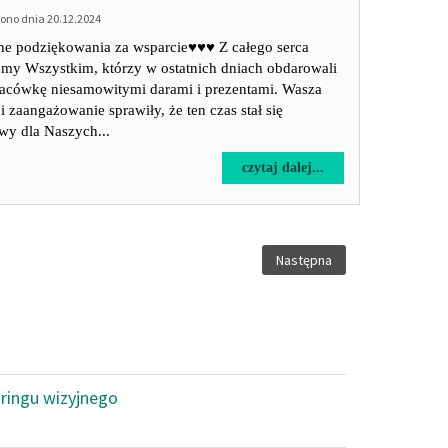
jednostek
no dnia 20.12.2024
wspierania
rodziny
e podziękowania za wsparcie♥️♥️♥️ Z całego serca
i
emy Wszystkim, którzy w ostatnich dniach obdarowali
systemu
lacówkę niesamowitymi darami i prezentami. Wasza
pieczy
i zaangażowanie sprawiły, że ten czas stał się
zastępczej
wy dla Naszych...
na
lata
na
czytaj dalej...
2024
temat:
-
Dziękujemy
2027
za
otwarte
Następna
serca♥️♥️♥️
oringu wizyjnego