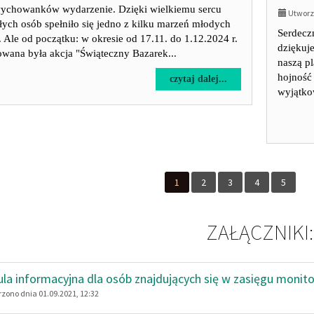
wychowanków wydarzenie. Dzięki wielkiemu sercu
Utworzo
łych osób spełniło się jedno z kilku marzeń młodych
Serdeczn
. Ale od początku: w okresie od 17.11. do 1.12.2024 r.
dziękuj
owana była akcja "Świąteczny Bazarek...
naszą p
hojność 
na
czytaj dalej...
wyjątko
temat:
Ale
niespodzianka!!!
1
2
3
4
5
ZAŁĄCZNIKI:
ula informacyjna dla osób znajdujących się w zasięgu monit
zono dnia 01.09.2021, 12:32