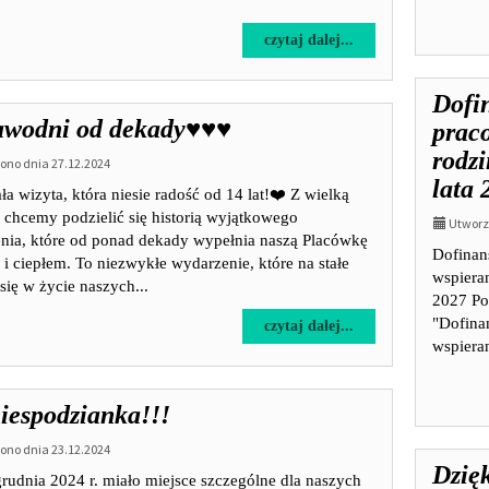
na
czytaj dalej...
temat:
Dofinansowanie
Dofi
wynagrodzeń
wodni od dekady♥️♥️♥️
pracowników
prac
jednostek
rodzi
no dnia 27.12.2024
wspierania
lata 
rodziny
a wizyta, która niesie radość od 14 lat!❤️ Z wielką
i
 chcemy podzielić się historią wyjątkowego
Utworzo
systemu
nia, które od ponad dekady wypełnia naszą Placówkę
Dofinan
pieczy
 i ciepłem. To niezwykłe wydarzenie, które na stałe
wspieran
zastępczej
się w życie naszych...
2027 Po
na
lata
"Dofina
na
czytaj dalej...
2024
wspieran
temat:
-
Niezawodni
2027
od
iespodzianka!!!
dekady♥️♥️♥️
no dnia 23.12.2024
Dzięk
rudnia 2024 r. miało miejsce szczególne dla naszych