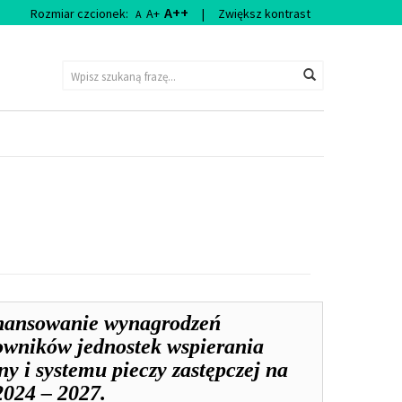
A++
Rozmiar czcionek:
A+
|
Zwiększ kontrast
A
Wyszukiwarka
Wyszukaj
nansowanie wynagrodzeń
owników jednostek wspierania
ny i systemu pieczy zastępczej na
2024 – 2027.