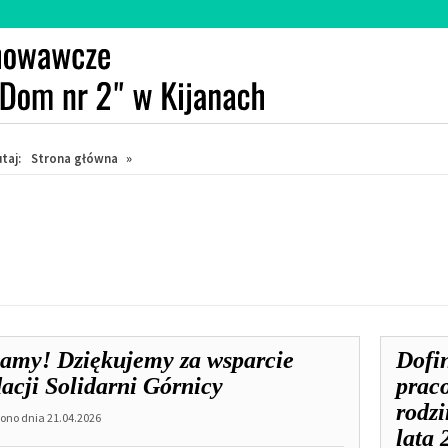
taj:
Strona główna
»
ona
ówna
UALNOŚCI,
łamy! Dziękujemy za wsparcie
Dofi
ona
acji Solidarni Górnicy
prac
rodzi
no dnia 21.04.2026
lata 