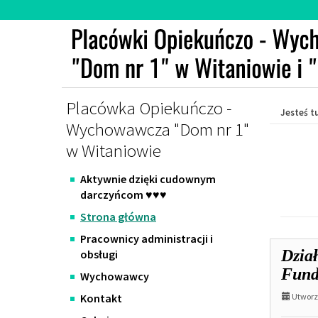
Przejdź
Przejdź
do
do
głównej
wyszukiwarki
treści
Placówka Opiekuńczo -
Jesteś tu
Wychowawcza "Dom nr 1"
w Witaniowie
Str
Aktywnie dzięki cudownym
gł
darczyńcom ♥️♥️♥️
Strona główna
Pracownicy administracji i
AKT
Dzia
obsługi
str
Fund
Wychowawcy
Kontakt
1:
Utworzo