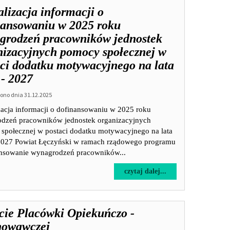
na
2024
lizacja informacji o
stanowisko
–
wychowawca
nansowaniu w 2025 roku
2027.
w
grodzeń pracowników jednostek
Placówce
nizacyjnych pomocy społecznej w
Opiekuńczo
-
aci dodatku motywacyjnego na lata
Wychowawczej
 - 2027
"Dom
nr
no dnia 31.12.2025
2"
zacja informacji o dofinansowaniu w 2025 roku
w
dzeń pracowników jednostek organizacyjnych
Kijanach
społecznej w postaci dodatku motywacyjnego na lata
2027 Powiat Łęczyński w ramach rządowego programu
nsowanie wynagrodzeń pracowników...
na
czytaj dalej...
temat:
Aktualizacja
informacji
cie Placówki Opiekuńczo -
o
dofinansowaniu
owawczej