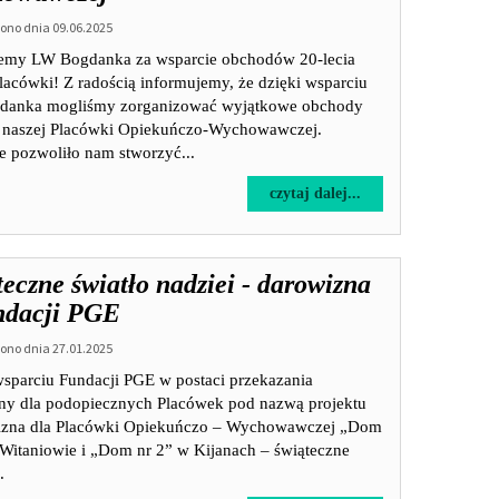
w
no dnia 09.06.2025
2025
roku
emy LW Bogdanka za wsparcie obchodów 20-lecia
wynagrodzeń
lacówki! Z radością informujemy, że dzięki wsparciu
pracowników
anka mogliśmy zorganizować wyjątkowe obchody
jednostek
a naszej Placówki Opiekuńczo-Wychowawczej.
organizacyjnych
e pozwoliło nam stworzyć...
pomocy
społecznej
na
czytaj dalej...
w
temat:
postaci
20-
dodatku
lecie
motywacyjnego
eczne światło nadziei - darowizna
Placówki
na
Opiekuńczo
ndacji PGE
lata
-
2024
no dnia 27.01.2025
Wychowawczej
-
wsparciu Fundacji PGE w postaci przekazania
2027
ny dla podopiecznych Placówek pod nazwą projektu
zna dla Placówki Opiekuńczo – Wychowawczej „Dom
 Witaniowie i „Dom nr 2” w Kijanach – świąteczne
.