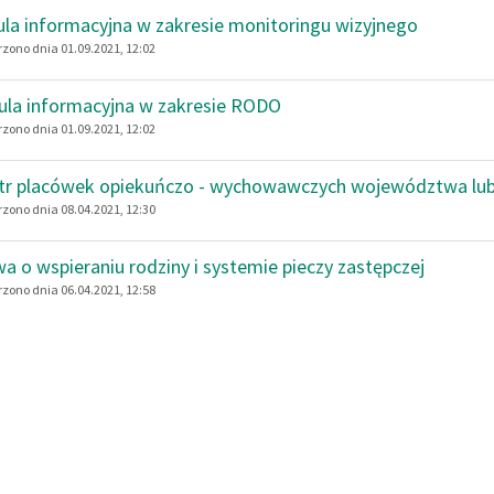
ula informacyjna w zakresie monitoringu wizyjnego
zono dnia 01.09.2021, 12:02
ula informacyjna w zakresie RODO
zono dnia 01.09.2021, 12:02
tr placówek opiekuńczo - wychowawczych województwa lub
zono dnia 08.04.2021, 12:30
a o wspieraniu rodziny i systemie pieczy zastępczej
zono dnia 06.04.2021, 12:58