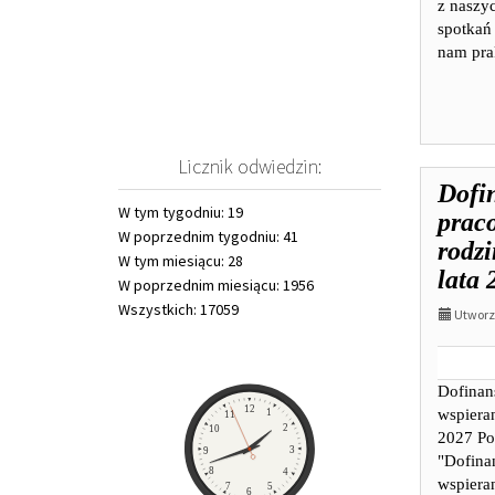
z naszy
spotkań
nam prak
Licznik odwiedzin:
Dofi
W tym tygodniu: 19
prac
W poprzednim tygodniu: 41
rodzi
W tym miesiącu: 28
lata 
W poprzednim miesiącu: 1956
Wszystkich: 17059
Utworzo
Dofinan
Zegar
12
wspieran
1
11
2
10
2027 Po
3
9
"Dofina
8
4
wspieran
7
5
6