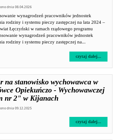
no dnia 08.04.2026
sowanie wynagrodzeń pracowników jednostek
ia rodziny i systemu pieczy zastępczej na lata 2024 –
wiat Łęczyński w ramach rządowego programu
nsowanie wynagrodzeń pracowników jednostek
ia rodziny i systemu pieczy zastępczej na...
na
czytaj dalej...
temat:
Dofinansowanie
wynagrodzeń
r na stanowisko wychowawca w
pracowników
jednostek
ówce Opiekuńczo - Wychowawczej
wspierania
 nr 2" w Kijanach
rodziny
i
no dnia 09.12.2025
systemu
pieczy
na
czytaj dalej...
zastępczej
temat:
na
Nabór
lata