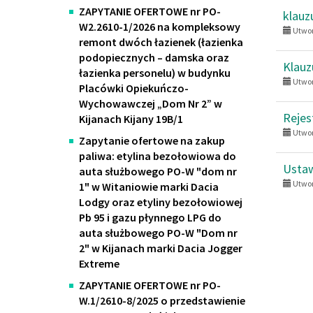
ZAPYTANIE OFERTOWE nr PO-
klauz
W2.2610-1/2026 na kompleksowy
Utwor
remont dwóch łazienek (łazienka
podopiecznych – damska oraz
Klauz
łazienka personelu) w budynku
Utwor
Placówki Opiekuńczo-
Wychowawczej „Dom Nr 2” w
Rejes
Kijanach Kijany 19B/1
Utwor
Zapytanie ofertowe na zakup
paliwa: etylina bezołowiowa do
Ustaw
auta służbowego PO-W "dom nr
Utwor
1" w Witaniowie marki Dacia
Lodgy oraz etyliny bezołowiowej
Pb 95 i gazu płynnego LPG do
auta służbowego PO-W "Dom nr
2" w Kijanach marki Dacia Jogger
Extreme
ZAPYTANIE OFERTOWE nr PO-
W.1/2610-8/2025 o przedstawienie