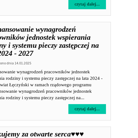
na
czytaj dalej...
temat:
Świąteczne
światło
nansowanie wynagrodzeń
nadziei
-
owników jednostek wspierania
darowizna
ny i systemu pieczy zastępczej na
z
2024 - 2027
Fundacji
PGE
no dnia 14.01.2025
sowanie wynagrodzeń pracowników jednostek
ia rodziny i systemu pieczy zastępczej na lata 2024 -
wiat Łęczyński w ramach rządowego programu
nsowanie wynagrodzeń pracowników jednostek
ia rodziny i systemu pieczy zastępczej na...
na
czytaj dalej...
temat:
Dofinansowanie
wynagrodzeń
ujemy za otwarte serca♥️♥️♥️
pracowników