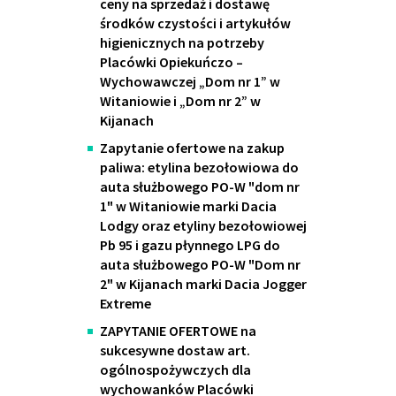
ceny na sprzedaż i dostawę
środków czystości i artykułów
higienicznych na potrzeby
Placówki Opiekuńczo –
Wychowawczej „Dom nr 1” w
Witaniowie i „Dom nr 2” w
Kijanach
Zapytanie ofertowe na zakup
paliwa: etylina bezołowiowa do
auta służbowego PO-W "dom nr
1" w Witaniowie marki Dacia
Lodgy oraz etyliny bezołowiowej
Pb 95 i gazu płynnego LPG do
auta służbowego PO-W "Dom nr
2" w Kijanach marki Dacia Jogger
Extreme
ZAPYTANIE OFERTOWE na
sukcesywne dostaw art.
ogólnospożywczych dla
wychowanków Placówki