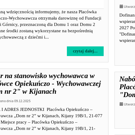
Utworzo
ną wdzięcznością informujemy, że nasza Placówka
Dofinan
czo-Wychowawcza otrzymała darowiznę od Fundacji
wspieran
ni Górnicy, przeznaczoną dla Domu 1 oraz Domu 2
2027 Po
ne środki zostaną wykorzystane na bezpośrednią
"Dofina
ychowawczą z dziećmi i...
wspieran
na
czytaj dalej...
temat:
Działamy!
Dziękujemy
r na stanowisko wychowawca w
za
Nabó
wsparcie
ówce Opiekuńczo - Wychowawczej
Plac
Fundacji
 nr 2" w Kijanach
Solidarni
"Dom
Górnicy
no dnia 09.12.2025
Utworzo
I ADRES JEDNOSTKI Placówka Opiekuńczo –
wcza „Dom nr 2” w Kijanach, Kijany 19B/1, 21-077
 Miejsce pracy – Placówka Opiekuńczo –
wcza „Dom nr 2” w Kijanach, Kijany 19B/1, 21-