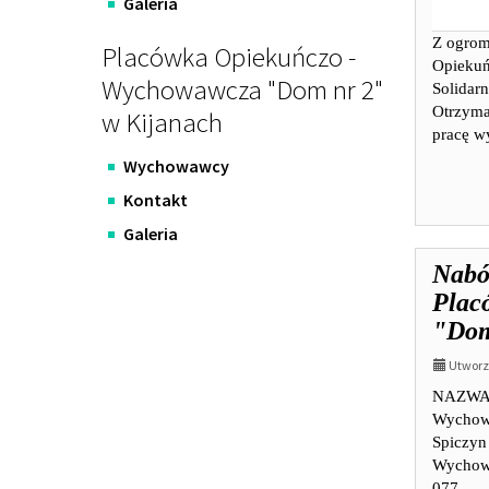
Galeria
Z ogrom
Placówka Opiekuńczo -
Opiekuń
Wychowawcza "Dom nr 2"
Solidar
Otrzyma
w Kijanach
pracę w
Wychowawcy
Kontakt
Galeria
Nabó
Plac
"Dom
Utworzo
NAZWA 
Wychowa
Spiczyn
Wychowa
077...