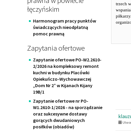
prawna w powiecie
trzech 
łęczyńskim
wspania
piłkarzy
Harmonogram pracy punktów
organiz
świadczących nieodpłatną
pomoc prawną
Zapytania ofertowe
Zapytanie ofertowe PO-W2.2610-
2/2026 na kompleksowy remont
kuchni w budynku Placówki
Opiekuńczo-Wychowawczej
„Dom Nr 2” w Kijanach Kijany
19B/1
Zapytanie ofertowe nr PO-
W1.2610-1/2026 - na sporządzanie
oraz sukcesywne dostawy
klauz
gorących dwudaniowych
Utwor
posiłków (obiadów)