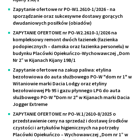
Zapytanie ofertowe nr PO-W1.2610-1/2026 - na
sporządzanie oraz sukcesywne dostawy gorących
dwudaniowych posiłków (obiadów)
ZAPYTANIE OFERTOWE nr PO-W2.2610-1/2026 na
kompleksowy remont dwóch łazienek (łazienka
podopiecznych – damska oraz łazienka personelu) w
budynku Placówki Opiekuńczo-Wychowawczej „Dom
Nr 2” w Kijanach Kijany 19B/1
Zapytanie ofertowe na zakup paliwa: etylina
bezołowiowa do auta służbowego PO-W "dom nr 1" w
Witaniowie marki Dacia Lodgy oraz etyliny
bezołowiowej Pb 95 i gazu płynnego LPG do auta
służbowego PO-W "Dom nr 2" w Kijanach marki Dacia
Jogger Extreme
ZAPYTANIE OFERTOWE nr PO-W.1/2610-8/2025 o
przedstawienie ceny na sprzedaż i dostawę środków
czystości i artykułów higienicznych na potrzeby
Placówki Opiekuńczo – Wychowawczej „Dom nr 1” w