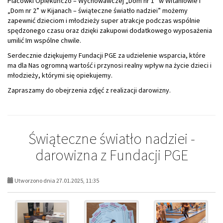
Placówki Opiekuńczo – Wychowawczej „Dom nr 1” w Witaniowie i
„Dom nr 2” w Kijanach – świąteczne światło nadziei” możemy
zapewnić dzieciom i młodzieży super atrakcje podczas wspólnie
spędzonego czasu oraz dzięki zakupowi dodatkowego wyposażenia
umilić Im wspólne chwile.
Serdecznie dziękujemy Fundacji PGE za udzielenie wsparcia, które
ma dla Nas ogromną wartość i przynosi realny wpływ na życie dzieci i
młodzieży, którymi się opiekujemy.
Zapraszamy do obejrzenia zdjęć z realizacji darowizny.
Świąteczne światło nadziei -
darowizna z Fundacji PGE
Utworzono dnia 27.01.2025, 11:35