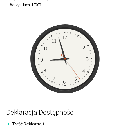
Wszystkich: 17071
Zegar
12
1
11
2
10
3
9
8
4
7
5
6
Deklaracja Dostępności
Treść Deklaracji