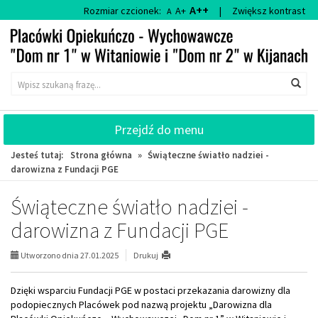
Przejdź
Przejdź
A++
Rozmiar czcionek:
A+
|
Zwiększ kontrast
A
do
do
głównej
wyszukiwarki
treści
Wyszukiwarka
Wys
Przejdź do menu
Jesteś tutaj:
Strona główna
»
Świąteczne światło nadziei -
darowizna z Fundacji PGE
Świąteczne światło nadziei -
darowizna z Fundacji PGE
Utworzono dnia 27.01.2025
Drukuj
Dzięki wsparciu Fundacji PGE w postaci przekazania darowizny dla
podopiecznych Placówek pod nazwą projektu „Darowizna dla