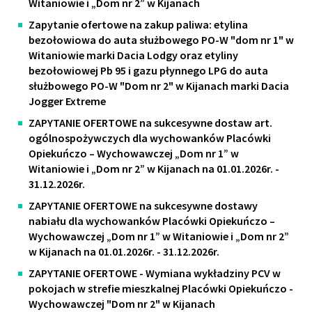
Witaniowie i „Dom nr 2” w Kijanach
Zapytanie ofertowe na zakup paliwa: etylina
bezołowiowa do auta służbowego PO-W "dom nr 1" w
Witaniowie marki Dacia Lodgy oraz etyliny
bezołowiowej Pb 95 i gazu płynnego LPG do auta
służbowego PO-W "Dom nr 2" w Kijanach marki Dacia
Jogger Extreme
ZAPYTANIE OFERTOWE na sukcesywne dostaw art.
ogólnospożywczych dla wychowanków Placówki
Opiekuńczo – Wychowawczej „Dom nr 1” w
Witaniowie i „Dom nr 2” w Kijanach na 01.01.2026r. -
31.12.2026r.
ZAPYTANIE OFERTOWE na sukcesywne dostawy
nabiału dla wychowanków Placówki Opiekuńczo –
Wychowawczej „Dom nr 1” w Witaniowie i „Dom nr 2”
w Kijanach na 01.01.2026r. - 31.12.2026r.
ZAPYTANIE OFERTOWE - Wymiana wykładziny PCV w
pokojach w strefie mieszkalnej Placówki Opiekuńczo -
Wychowawczej "Dom nr 2" w Kijanach